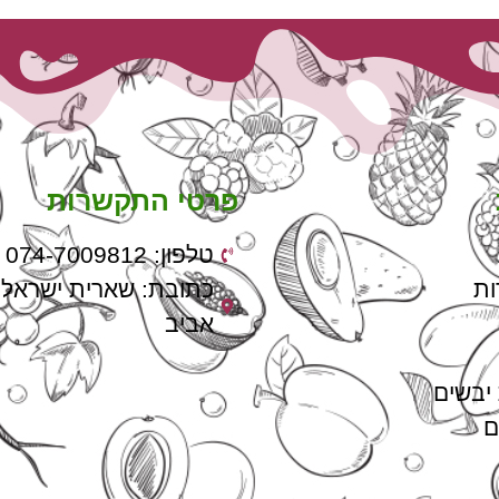
פרטי התקשרות
טלפון: 074-7009812
ות
אביב
 יבשים
ם