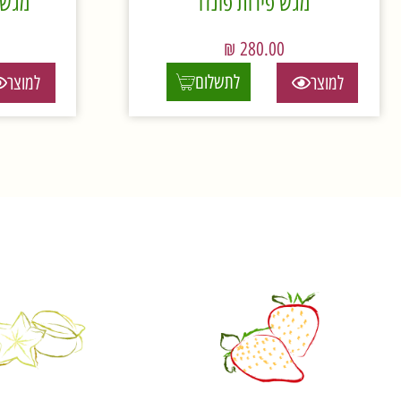
מגש פירות פונדו
מגש פ
₪
280.00
לתשלום
למוצר
למוצר