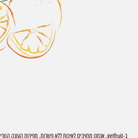
ב-getfruit, אנחנו מחויבים לאיכות ללא פשרות. מפירות העונה הטריים ביותר, שנבחרים בקפידה רבה על ידי צוות המומחים שלנו, ועד לחיתוך המדויק והאסתטי – אנו מבטיחים שכל מגש הוא חוויה לכל החושים.