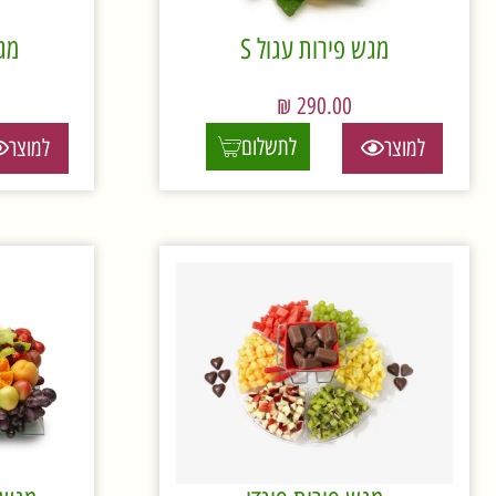
מגש פירות עגול S
מגש
₪
290.00
לתשלום
למוצר
למוצר