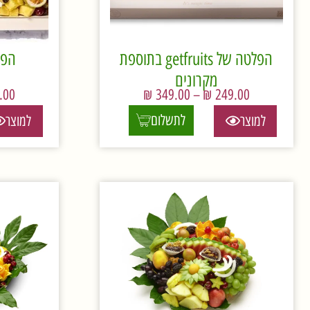
הפלטה של getfruits בתוספת
הפלטה
מקרונים
.00
₪
349.00
–
₪
249.00
לתשלום
למוצר
למוצר