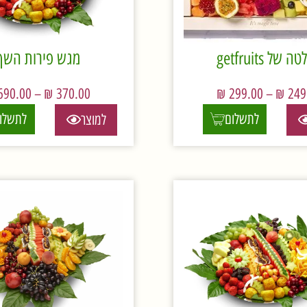
 של getfruits
מגש פירות השף
690.00
–
₪
370.00
₪
299.00
–
₪
249
לתשלום
לתשלו
למוצר