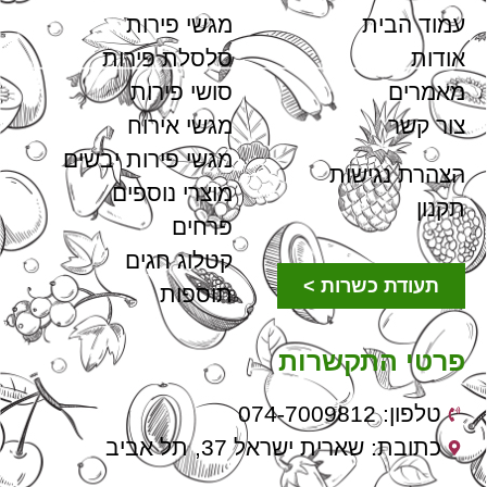
עמוד הבית
מגשי פירות
אודות
סלסלת פירות
מאמרים
סושי פירות
צור קשר
מגשי אירוח
מגשי פירות יבשים
הצהרת נגישות
מוצרי נוספים
תקנון
פרחים
קטלוג חגים
תעודת כשרות >
תוספות
פרטי התקשרות
טלפון: 074-7009812
כתובת: שארית ישראל 37, תל אביב