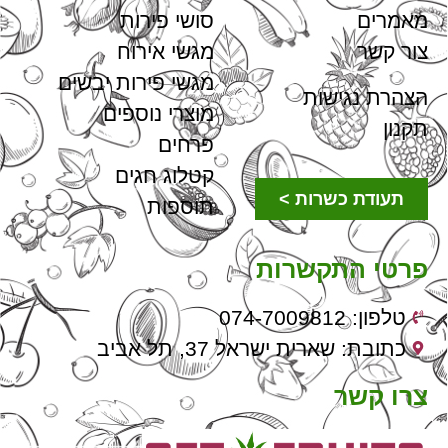
מאמרים
סושי פירות
צור קשר
מגשי אירוח
מגשי פירות יבשים
הצהרת נגישות
מוצרי נוספים
תקנון
פרחים
קטלוג חגים
תעודת כשרות >
תוספות
פרטי התקשרות
טלפון: 074-7009812
כתובת: שארית ישראל 37, תל אביב
צרו קשר