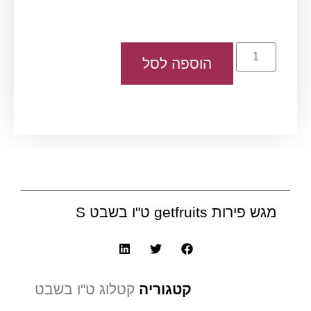
הוספה לסל
מגש פירות getfruits ט"ו בשבט S
קטגוריה
קטלוג ט"ו בשבט