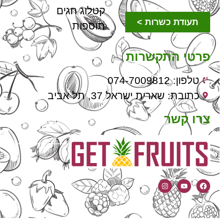
קטלוג חגים
תעודת כשרות >
תוספות
פרטי התקשרות
טלפון: 074-7009812
כתובת: שארית ישראל 37, תל אביב
צרו קשר