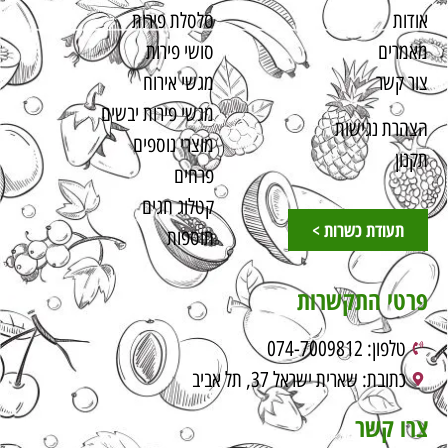
אודות
סלסלת פירות
מאמרים
סושי פירות
צור קשר
מגשי אירוח
מגשי פירות יבשים
הצהרת נגישות
מוצרי נוספים
תקנון
פרחים
קטלוג חגים
תעודת כשרות >
תוספות
פרטי התקשרות
טלפון: 074-7009812
כתובת: שארית ישראל 37, תל אביב
צרו קשר