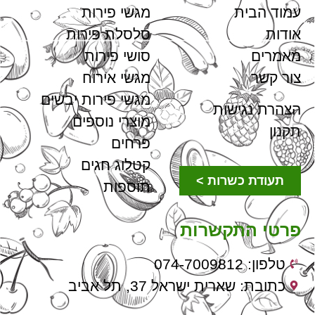
עמוד הבית
מגשי פירות
אודות
סלסלת פירות
מאמרים
סושי פירות
צור קשר
מגשי אירוח
מגשי פירות יבשים
הצהרת נגישות
מוצרי נוספים
תקנון
פרחים
קטלוג חגים
תעודת כשרות >
תוספות
פרטי התקשרות
טלפון: 074-7009812
כתובת: שארית ישראל 37, תל אביב