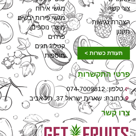
צור קשר
מגשי אירוח
מגשי פירות יבשים
הצהרת נגישות
מוצרי נוספים
תקנון
פרחים
קטלוג חגים
תעודת כשרות >
תוספות
פרטי התקשרות
טלפון: 074-7009812
כתובת: שארית ישראל 37, תל אביב
צרו קשר