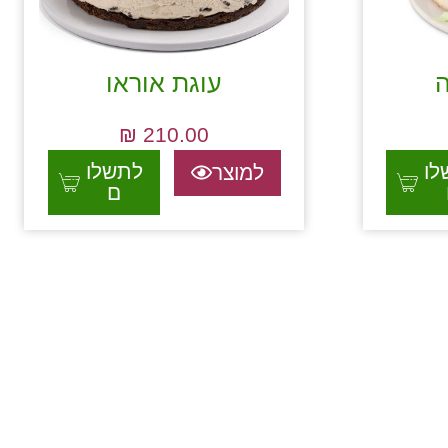
ה
עוגת אוראו
₪
210.00
לו
לתשלו
למוצר
ם