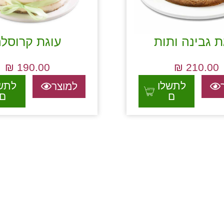
ת גבינה ותות
עוגת קרוסל
₪
190.00
₪
210.00
לתשלו
לתש
למוצר
ם
ם